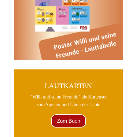
LAUTKARTEN
"Willi und seine Freunde" als Kartenset
zum Spielen und Üben der Laute
Zum Buch