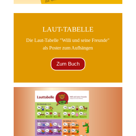
LAUT-TABELLE
Die Laut-Tabelle "Willi und seine Freunde"
als Poster zum Aufhängen
Zum Buch